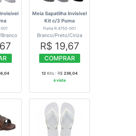
Invisível
Meia Sapatilha Invisível
uma
Kit c/3 Puma
-001
Puma R.4755-001
/Branco
Branco/Preto/Cinza
,67
R$ 19,67
AR
COMPRAR
6,04
12
Kits : R$
236,04
à vista