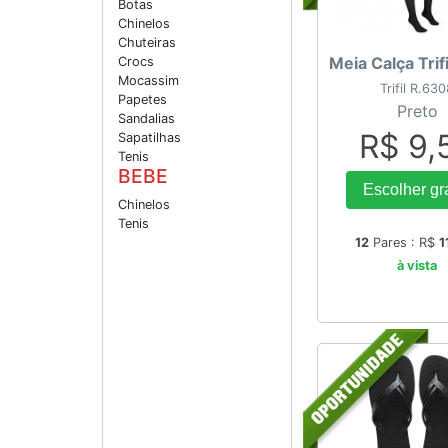
Botas
Chinelos
Chuteiras
Meia Calça Trifi
Crocs
Mocassim
Trifil R.63
Papetes
Preto
Sandalias
R$ 9,
Sapatilhas
Tenis
BEBE
Escolher gr
Chinelos
Tenis
12
Pares : R$
1
à vista