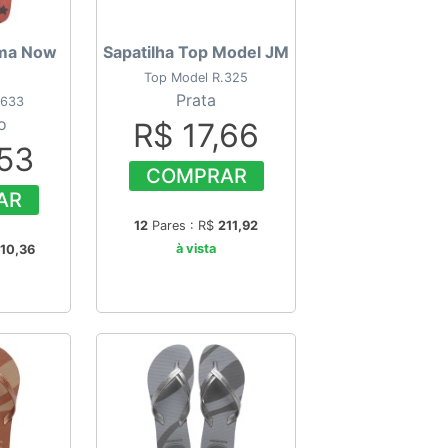
ema Now
Sapatilha Top Model JM
Top Model R.325
Prata
6633
o
R$ 17,66
,53
COMPRAR
AR
12
Pares : R$
211,92
à vista
10,36