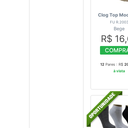
Clog Top Mod
FU R.200
Bege
R$ 16
COMPR
12
Pares : R$
2
à vista