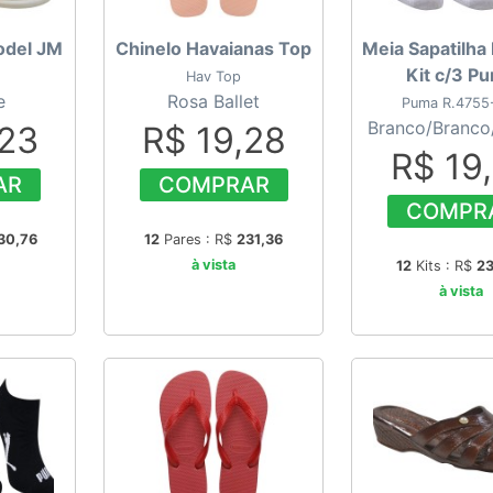
odel JM
Chinelo Havaianas Top
Meia Sapatilha 
Kit c/3 P
Hav Top
e
Rosa Ballet
Puma R.4755
Branco/Branco
,23
R$ 19,28
R$ 19
AR
COMPRAR
COMPR
30,76
12
Pares : R$
231,36
à vista
12
Kits : R$
23
à vista