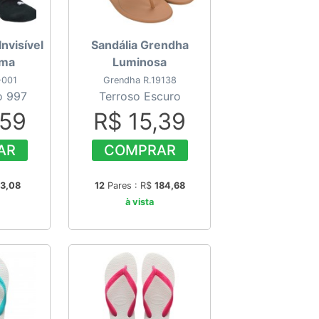
Invisível
Sandália Grendha
uma
Luminosa
-001
Grendha R.19138
o 997
Terroso Escuro
,59
R$ 15,39
AR
COMPRAR
63,08
12
Pares : R$
184,68
à vista