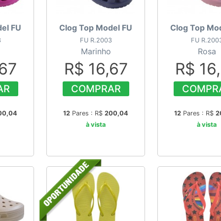
el FU
Clog Top Model FU
Clog Top Mo
3
FU R.2003
FU R.200
Marinho
Rosa
,67
R$ 16,67
R$ 16
AR
COMPRAR
COMPR
00,04
12
Pares : R$
200,04
12
Pares : R$
2
à vista
à vista