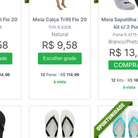
l Fio 20
Meia Calça Trifil Fio 20
Meia Sapatilha 
kit c/ 2 P
08
Trifil R.6308
Natural
Puma R.4715
Branco/Pret
58
R$ 9,58
R$ 13
ade
Escolher grade
COMPR
14,96
12
Pares : R$
114,96
12
Kits : R$
1
à vista
à vista