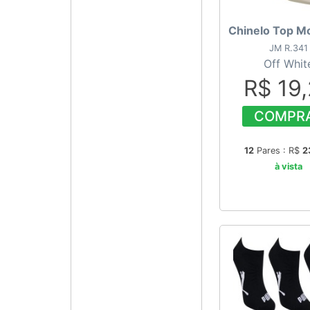
Chinelo Top M
JM R.341
Off Whit
R$ 19
COMPR
12
Pares : R$
2
à vista