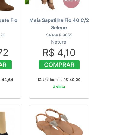
uete Fio
Meia Sapatilha Fio 40 C/2
Selene
126
Selene R.9055
Natural
72
R$ 4,10
AR
COMPRAR
$
44,64
12
Unidades : R$
49,20
à vista