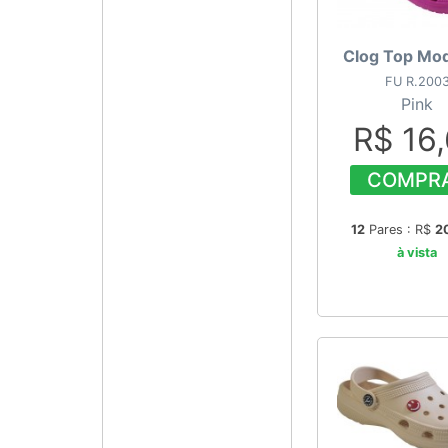
Clog Top Mod
FU R.200
Pink
R$ 16
COMPR
12
Pares : R$
2
à vista