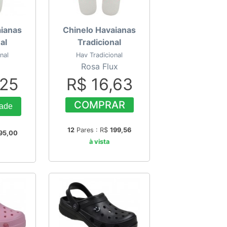
aianas
Chinelo Havaianas
al
Tradicional
nal
Hav Tradicional
Rosa Flux
,25
R$ 16,63
COMPRAR
rade
12
Pares : R$
199,56
95,00
à vista