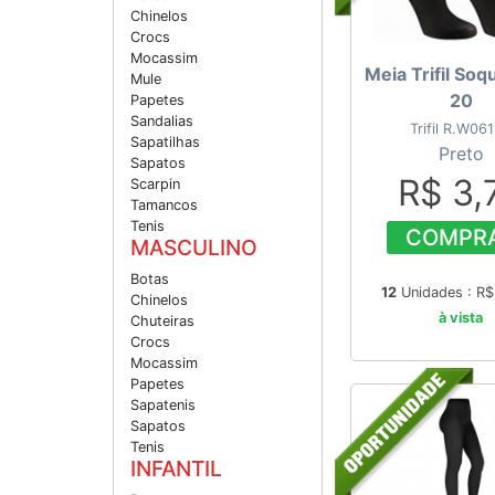
Chinelos
Crocs
Mocassim
Meia Trifil Soq
Mule
20
Papetes
Sandalias
Trifil R.W06
Sapatilhas
Preto
Sapatos
R$ 3,
Scarpin
Tamancos
Tenis
COMPR
MASCULINO
Botas
12
Unidades : R
Chinelos
à vista
Chuteiras
Crocs
Mocassim
Papetes
Sapatenis
Sapatos
Tenis
INFANTIL