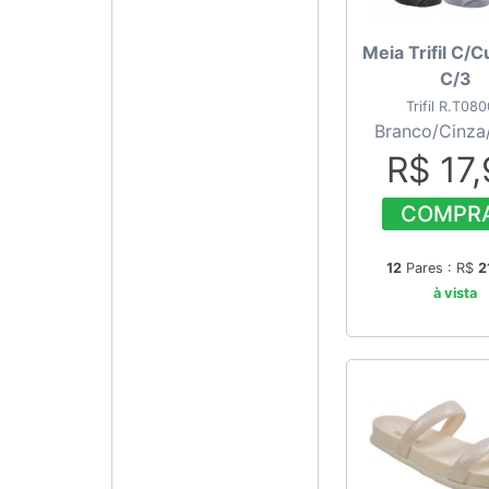
Meia Trifil C/C
C/3
Trifil R.T08
Branco/Cinza
R$ 17
COMPR
12
Pares : R$
2
à vista