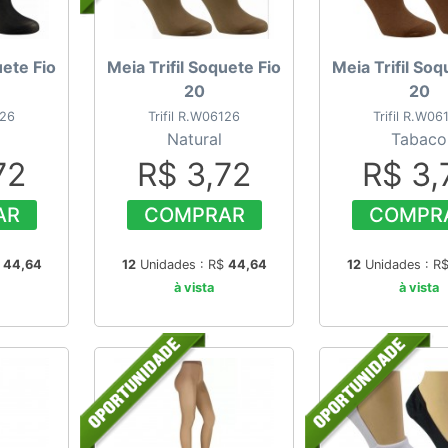
uete Fio
Meia Trifil Soquete Fio
Meia Trifil Soq
20
20
126
Trifil R.W06126
Trifil R.W06
Natural
Tabaco
72
R$ 3,72
R$ 3,
AR
COMPRAR
COMPR
$
44,64
12
Unidades : R$
44,64
12
Unidades : R
à vista
à vista