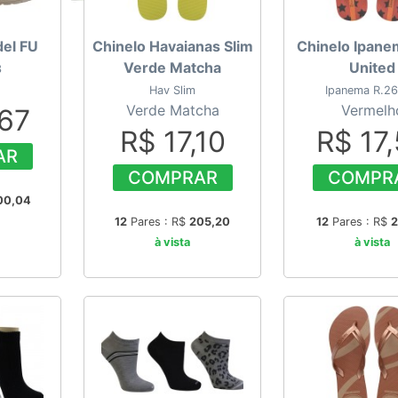
el FU
Chinelo Havaianas Slim
Chinelo Ipan
Verde Matcha
United
3
Hav Slim
Ipanema R.2
Verde Matcha
Vermelh
,67
R$ 17,10
R$ 17
AR
COMPRAR
COMPR
00,04
12
Pares : R$
205,20
12
Pares : R$
2
à vista
à vista