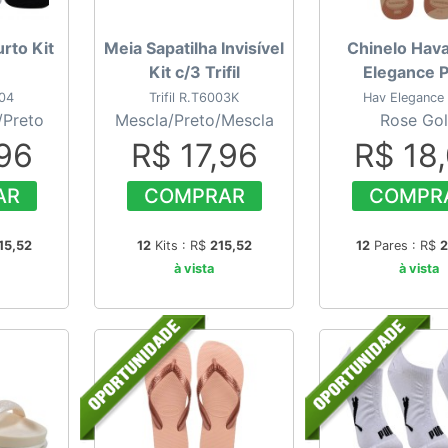
urto Kit
Meia Sapatilha Invisível
Chinelo Hav
Kit c/3 Trifil
Elegance P
004
Trifil R.T6003K
Hav Elegance 
/Preto
Mescla/Preto/Mescla
Rose Go
,96
R$ 17,96
R$ 18
AR
COMPRAR
COMPR
15,52
12
Kits : R$
215,52
12
Pares : R$
2
à vista
à vista