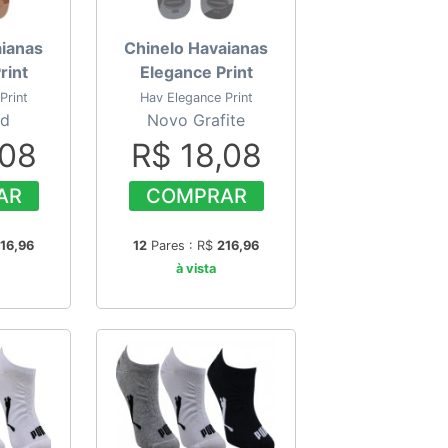
aianas
Chinelo Havaianas
rint
Elegance Print
Print
Hav Elegance Print
ld
Novo Grafite
,08
R$ 18,08
AR
COMPRAR
16,96
12
Pares : R$
216,96
à vista