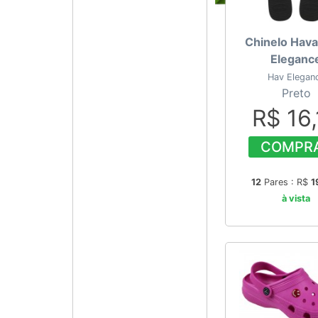
Chinelo Hava
Eleganc
Hav Elegan
Preto
R$ 16,
COMPR
12
Pares : R$
1
à vista