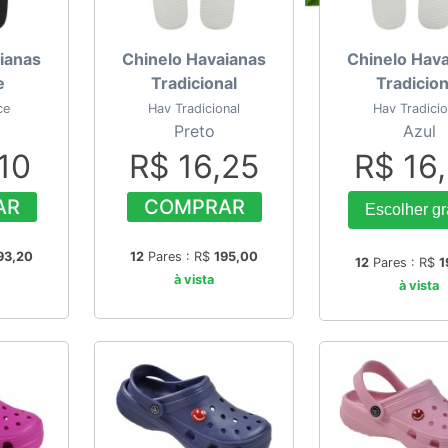
ianas
Chinelo Havaianas
Chinelo Hav
e
Tradicional
Tradicion
ce
Hav Tradicional
Hav Tradicio
Preto
Azul
10
R$ 16,25
R$ 16
AR
COMPRAR
Escolher g
93,20
12
Pares : R$
195,00
12
Pares : R$
1
à vista
à vista