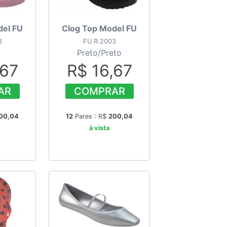
del FU
Clog Top Model FU
3
FU R.2003
Preto/Preto
,67
R$ 16,67
AR
COMPRAR
00,04
12
Pares : R$
200,04
à vista