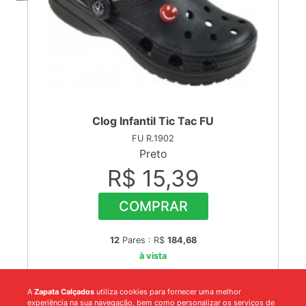
Clog Infantil Tic Tac FU
FU R.1902
Preto
R$ 15,39
COMPRAR
12
Pares : R$
184,68
à vista
A
Zapata Calçados
utiliza cookies para fornecer uma melhor
experiência na sua navegação, bem como personalizar os serviços de