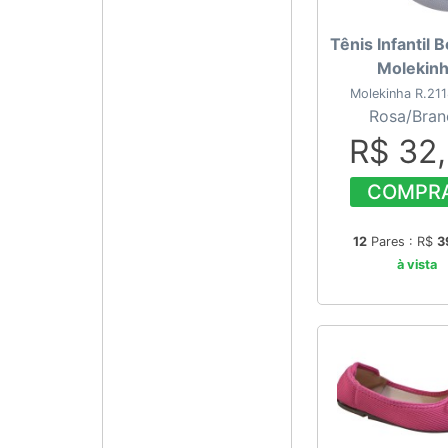
Tênis Infantil B
Molekin
Molekinha R.21
Rosa/Bran
R$ 32
COMPR
12
Pares : R$
3
à vista