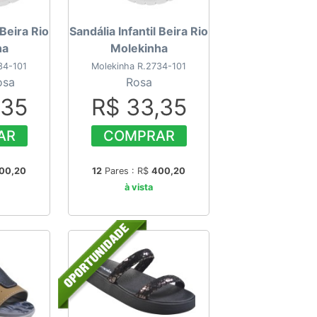
 Beira Rio
Sandália Infantil Beira Rio
ha
Molekinha
34-101
Molekinha R.2734-101
osa
Rosa
,35
R$ 33,35
AR
COMPRAR
00,20
12
Pares : R$
400,20
à vista