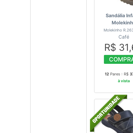
Sandália Inf
Molekin
Molekinho R.26
Café
R$ 31
COMPR
12
Pares : R$
3
à vista