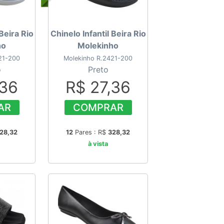
 Beira Rio
Chinelo Infantil Beira Rio
ho
Molekinho
21-200
Molekinho R.2421-200
o
Preto
,36
R$ 27,36
AR
COMPRAR
28,32
12
Pares : R$
328,32
à vista