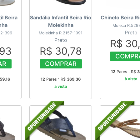
il Beira
Sandália Infantil Beira Rio
Chinelo Beira R
nha
Molekinha
Moleca R.529
Preto
02-396
Molekinha R.2157-1091
Preto
R$ 30
,93
R$ 30,78
COMPR
AR
COMPRAR
12
Pares : R$
3
à vista
59,16
12
Pares : R$
369,36
à vista