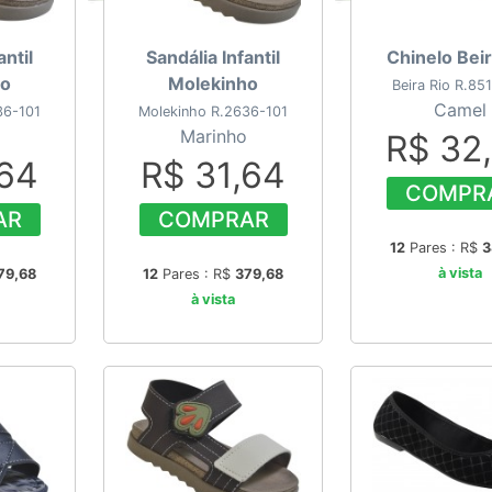
antil
Sandália Infantil
Chinelo Beir
ho
Molekinho
Beira Rio R.85
Camel
36-101
Molekinho R.2636-101
Marinho
R$ 32
,64
R$ 31,64
COMPR
AR
COMPRAR
12
Pares : R$
3
à vista
79,68
12
Pares : R$
379,68
à vista