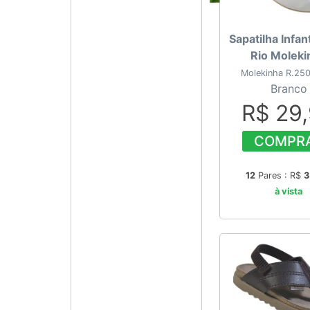
Sapatilha Infant
Rio Moleki
Molekinha R.25
Branco
R$ 29
COMPR
12
Pares : R$
3
à vista