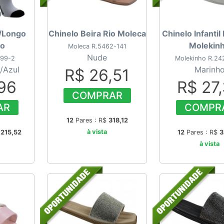
C/Longo
Chinelo Beira Rio Moleca
Chinelo Infantil
ho
Molekin
Moleca R.5462-141
Nude
199-2
Molekinho R.24
/Azul
Marinh
R$ 26,51
,96
R$ 27
COMPRAR
AR
COMPR
12
Pares : R$
318,12
à vista
$
215,52
12
Pares : R$
3
à vista