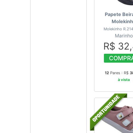
Papete Beir
Molekin
Molekinho R.21
Marinho
R$ 32
COMPR
12
Pares : R$
3
à vista