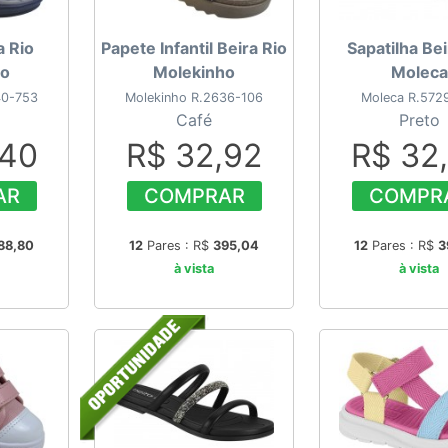
a Rio
Papete Infantil Beira Rio
Sapatilha Bei
ho
Molekinho
Moleca
40-753
Molekinho R.2636-106
Moleca R.572
Café
Preto
,40
R$ 32,92
R$ 32
AR
COMPRAR
COMPR
88,80
12
Pares : R$
395,04
12
Pares : R$
3
à vista
à vista