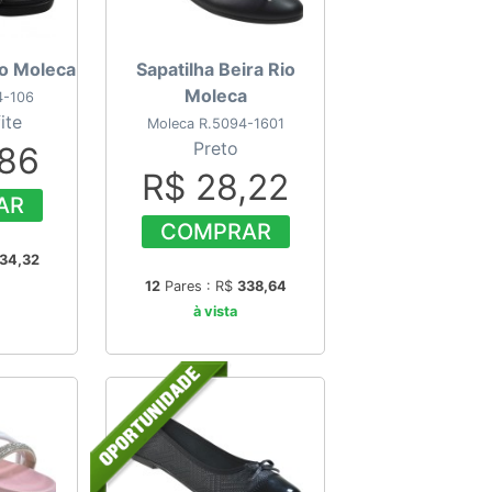
io Moleca
Sapatilha Beira Rio
Moleca
4-106
ite
Moleca R.5094-1601
Preto
,86
R$ 28,22
AR
COMPRAR
34,32
12
Pares : R$
338,64
à vista