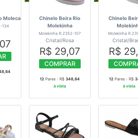
io Moleca
Chinelo Beira Rio
Chinelo Beir
Molekinha
Molekin
2-134
Molekinha R.2352-107
Molekinha R.23
Cristal/Rosa
Cristal/Br
,07
R$ 29,07
R$ 29
AR
COMPRAR
COMPR
48,84
12
Pares : R$
348,84
12
Pares : R$
3
à vista
à vista