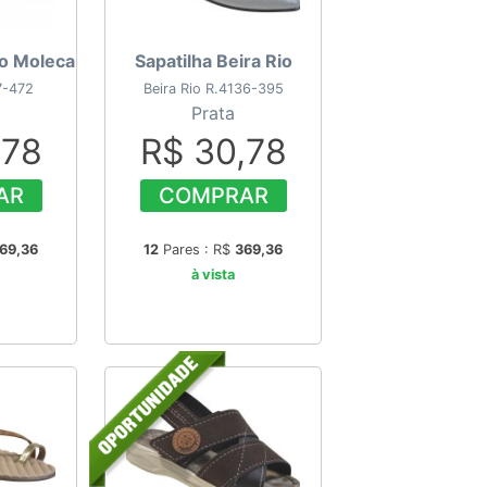
io Moleca
Sapatilha Beira Rio
7-472
Beira Rio R.4136-395
Prata
,78
R$ 30,78
AR
COMPRAR
69,36
12
Pares : R$
369,36
à vista