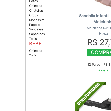
Botas
Chinelos
Chuteiras
Sandália Infantil
Crocs
Mocassim
Molekin
Papetes
Molekinha R.21
Sandalias
Rosa
Sapatilhas
Tenis
R$ 27
BEBE
Chinelos
COMPR
Tenis
12
Pares : R$
3
à vista