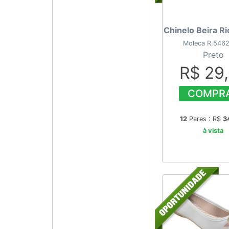
Chinelo Beira R
Moleca R.546
Preto
R$ 29
COMPR
12
Pares : R$
3
à vista