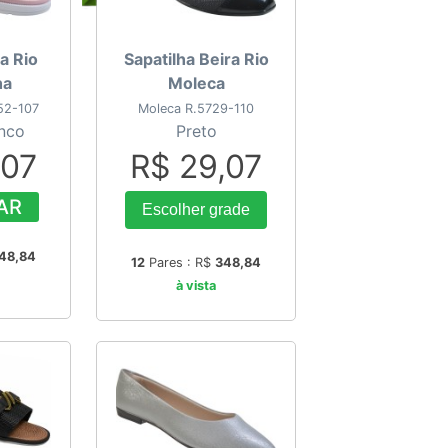
a Rio
Sapatilha Beira Rio
ha
Moleca
52-107
Moleca R.5729-110
anco
Preto
,07
R$ 29,07
AR
Escolher grade
48,84
12
Pares : R$
348,84
à vista