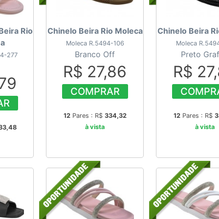
 Beira Rio
Chinelo Beira Rio Moleca
Chinelo Beira R
ha
Moleca R.5494-106
Moleca R.549
Branco Off
Preto Graf
14-277
R$ 27,86
R$ 27
,79
COMPRAR
COMPR
AR
12
Pares : R$
334,32
12
Pares : R$
3
à vista
à vista
33,48