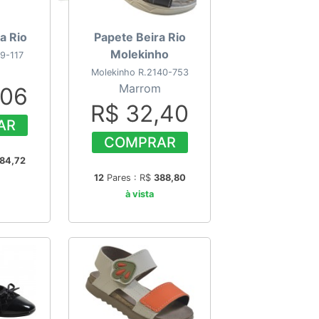
a Rio
Papete Beira Rio
Molekinho
19-117
Molekinho R.2140-753
Marrom
,06
R$ 32,40
AR
COMPRAR
84,72
12
Pares : R$
388,80
à vista