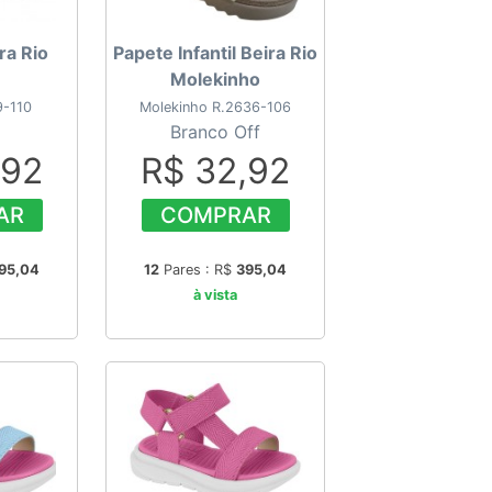
ra Rio
Papete Infantil Beira Rio
Molekinho
9-110
Molekinho R.2636-106
Branco Off
,92
R$ 32,92
AR
COMPRAR
95,04
12
Pares : R$
395,04
à vista