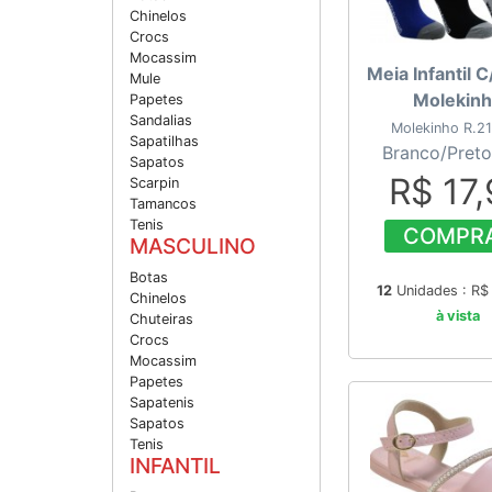
Chinelos
Crocs
Mocassim
Meia Infantil 
Mule
Molekin
Papetes
Sandalias
Molekinho R.2
Sapatilhas
Branco/Preto
Sapatos
R$ 17
Scarpin
Tamancos
Tenis
COMPR
MASCULINO
Botas
12
Unidades : R
Chinelos
à vista
Chuteiras
Crocs
Mocassim
Papetes
Sapatenis
Sapatos
Tenis
INFANTIL