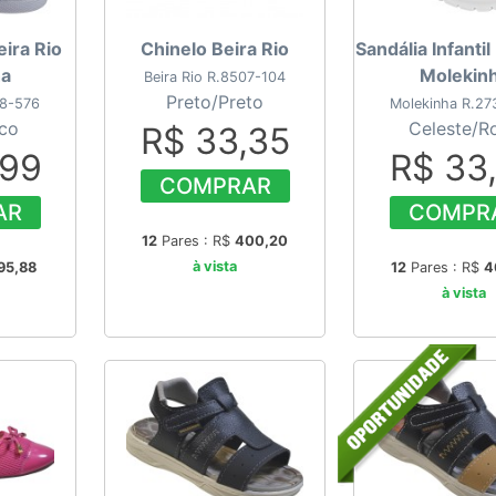
eira Rio
Chinelo Beira Rio
Sandália Infantil
ha
Molekin
Beira Rio R.8507-104
Preto/Preto
18-576
Molekinha R.27
co
Celeste/R
R$ 33,35
,99
R$ 33
COMPRAR
AR
COMPR
12
Pares : R$
400,20
à vista
95,88
12
Pares : R$
4
à vista