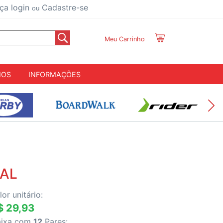
ça login
Cadastre-se
ou
Meu Carrinho
IOS
INFORMAÇÕES
CAL
lor unitário:
$ 29,93
aixa com
12
Pares: