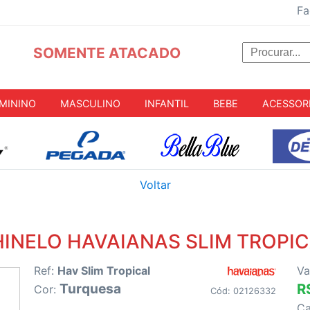
Fa
SOMENTE ATACADO
MININO
MASCULINO
INFANTIL
BEBE
ACESSOR
Voltar
INELO HAVAIANAS SLIM TROPI
Ref:
Hav Slim Tropical
Va
Turquesa
R
Cor:
Cód: 02126332
C