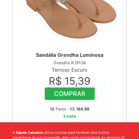
Sandália Grendha Luminosa
Grendha R.19138
Terroso Escuro
R$ 15,39
COMPRAR
12
Pares : R$
184,68
à vista
A
Zapata Calçados
utiliza cookies para fornecer uma melhor
experiência na sua navegação, bem como personalizar os serviços de