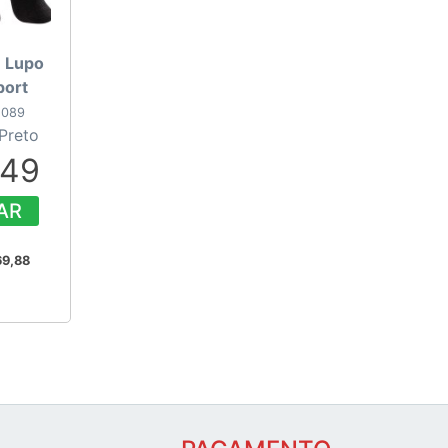
3 Lupo
port
-089
Preto
,49
AR
69,88