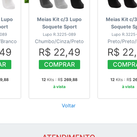
3 Lupo
Meias Kit c/3 Lupo
Meias Kit c/
ort
Soquete Sport
Soquete S
-089
Lupo R.3225-089
Lupo R.3225
/Branco
Chumbo/Cinza/Preto
Preto/Preto/
,49
R$ 22,49
R$ 22
AR
COMPRAR
COMPR
9,88
12
Kits : R$
269,88
12
Kits : R$
2
à vista
à vista
Voltar