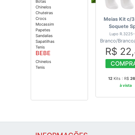
Botas
Chinelos
Chuteiras
Meias Kit c/
Crocs
Mocassim
Soquete Sp
Papetes
Lupo R.3225
Sandalias
Branco/Branco
Sapatilhas
Tenis
R$ 22
BEBE
Chinelos
COMPR
Tenis
12
Kits : R$
26
à vista