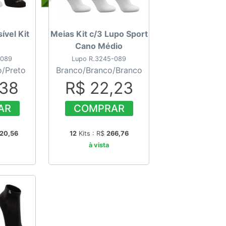
ível Kit
Meias Kit c/3 Lupo Sport
Cano Médio
-089
Lupo R.3245-089
o/Preto
Branco/Branco/Branco
,38
R$ 22,23
AR
COMPRAR
20,56
12
Kits : R$
266,76
à vista