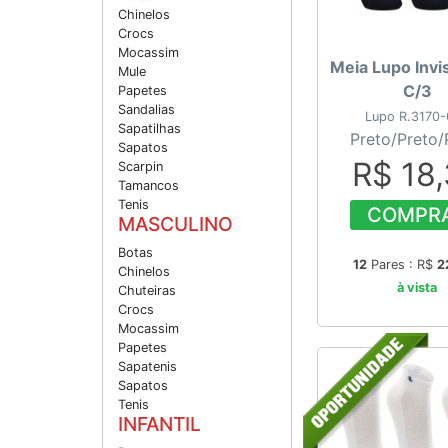
Chinelos
Crocs
Mocassim
Meia Lupo Invis
Mule
C/3
Papetes
Sandalias
Lupo R.3170
Sapatilhas
Preto/Preto/
Sapatos
R$ 18
Scarpin
Tamancos
Tenis
COMPR
MASCULINO
Botas
12
Pares : R$
2
Chinelos
à vista
Chuteiras
Crocs
Mocassim
Papetes
Sapatenis
Sapatos
Tenis
INFANTIL