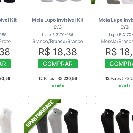
ível Kit
Meia Lupo Invisível Kit
Meia Lupo Invis
C/3
C/3
-089
Lupo R.3170-089
Lupo R.3170
Preto
Branco/Branco/Branco
Mescla/Branc
,38
R$ 18,38
R$ 18
AR
COMPRAR
COMPR
20,56
12
Pares : R$
220,56
12
Pares : R$
2
à vista
à vista