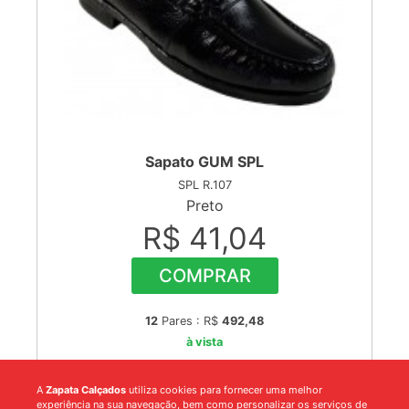
Sapato GUM SPL
SPL R.107
Preto
R$ 41,04
COMPRAR
12
Pares : R$
492,48
à vista
A
Zapata Calçados
utiliza cookies para fornecer uma melhor
experiência na sua navegação, bem como personalizar os serviços de