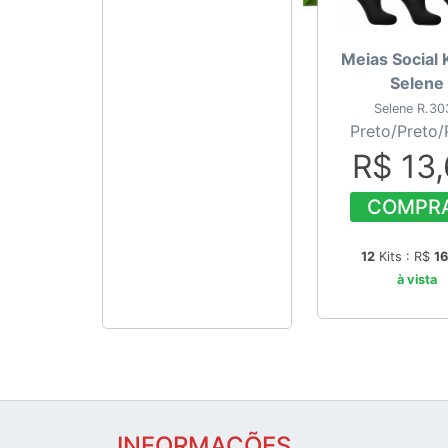
Meias Social K
Selene
Selene R.30
Preto/Preto/
R$ 13
COMPR
12
Kits : R$
16
à vista
INFORMAÇÕES