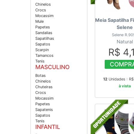
Chinelos
Crocs
Mocassim
Meia Sapatilha F
Mule
Selene
Papetes
Sandalias
Selene R.90
Sapatilhas
Natural
Sapatos
R$ 4,
Scarpin
Tamancos
Tenis
COMPR
MASCULINO
Botas
12
Unidades : R
Chinelos
à vista
Chuteiras
Crocs
Mocassim
Papetes
Sapatenis
Sapatos
Tenis
INFANTIL