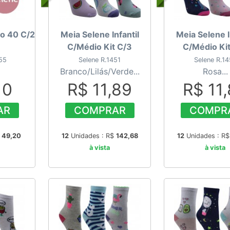
io 40 C/2
Meia Selene Infantil
Meia Selene I
C/Médio Kit C/3
C/Médio Ki
55
Selene R.1451
Selene R.14
Branco/Lilás/Verde...
Rosa...
10
R$ 11,89
R$ 11
AR
COMPRAR
COMPR
$
49,20
12
Unidades : R$
142,68
12
Unidades : R
à vista
à vista