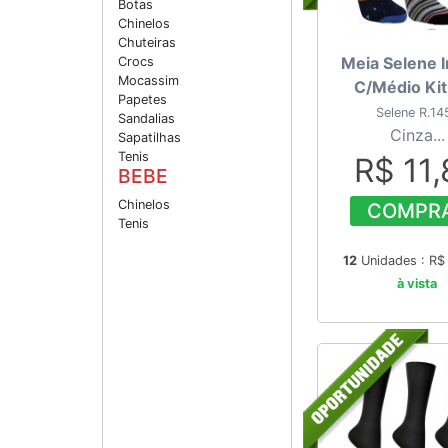
Botas
Chinelos
Chuteiras
Meia Selene In
Crocs
Mocassim
C/Médio Kit
Papetes
Selene R.14
Sandalias
Cinza...
Sapatilhas
Tenis
R$ 11
BEBE
Chinelos
COMPR
Tenis
12
Unidades : R
à vista