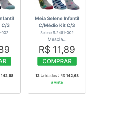
nfantil
Meia Selene Infantil
t C/3
C/Médio Kit C/3
1-002
Selene R.2451-002
Mescla...
,89
R$ 11,89
AR
COMPRAR
$
142,68
12
Unidades : R$
142,68
à vista