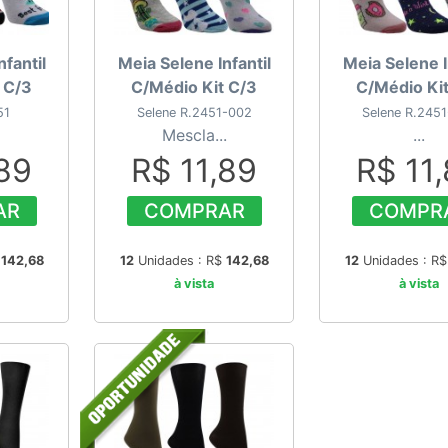
fantil
Meia Selene Infantil
Meia Selene I
 C/3
C/Médio Kit C/3
C/Médio Ki
51
Selene R.2451-002
Selene R.245
Mescla...
...
,89
R$ 11,89
R$ 11
AR
COMPRAR
COMPR
$
142,68
12
Unidades : R$
142,68
12
Unidades : R
à vista
à vista