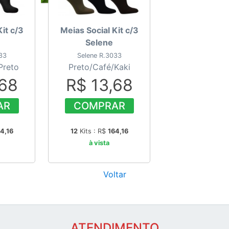
it c/3
Meias Social Kit c/3
Selene
33
Selene R.3033
Preto
Preto/Café/Kaki
,68
R$ 13,68
AR
COMPRAR
4,16
12
Kits : R$
164,16
à vista
Voltar
ATENDIMENTO