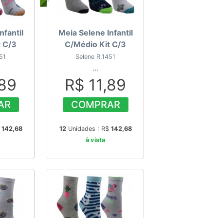
nfantil
Meia Selene Infantil
t C/3
C/Médio Kit C/3
51
Selene R.1451
...
,89
R$ 11,89
AR
COMPRAR
$
142,68
12
Unidades : R$
142,68
à vista