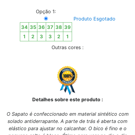
Opção 1:
Produto Esgotado
34
35
36
37
38
39
1
2
3
3
2
1
Outras cores :
Detalhes sobre este produto :
O Sapato é confeccionado em material sintético com
solado antiderrapante. A parte de trás é aberta com
elástico para ajustar no calcanhar. O bico é fino e o