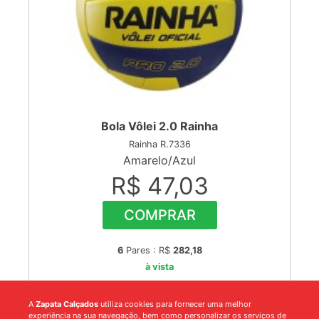
Bola Vôlei 2.0 Rainha
Rainha R.7336
Amarelo/Azul
R$ 47,03
COMPRAR
6
Pares : R$
282,18
à vista
A
Zapata Calçados
utiliza cookies para fornecer uma melhor
experiência na sua navegação, bem como personalizar os serviços de