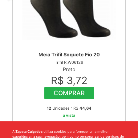
Meia Trifil Soquete Fio 20
Trifil R.W06126
Preto
R$ 3,72
COMPRAR
12
Unidades : R$
44,64
à vista
A
Zapata Calçados
utiliza cookies para fornecer uma melhor
experiência na sua navegação, bem como personalizar os serviços de