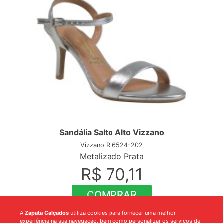
Sandália Salto Alto Vizzano
Vizzano R.6524-202
Metalizado Prata
R$ 70,11
COMPRAR
A
Zapata Calçados
utiliza cookies para fornecer uma melhor
12
Pares : R$
841,32
experiência na sua navegação, bem como personalizar os serviços de