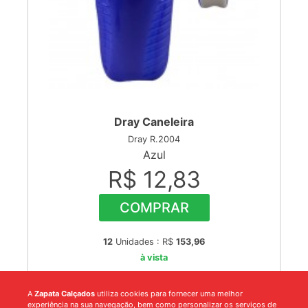
Dray Caneleira
Dray R.2004
Azul
R$ 12,83
COMPRAR
12
Unidades : R$
153,96
à vista
A
Zapata Calçados
utiliza cookies para fornecer uma melhor
experiência na sua navegação, bem como personalizar os serviços de