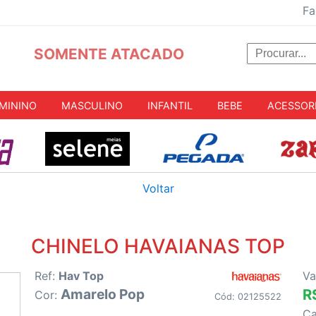
Fa
SOMENTE ATACADO
MININO
MASCULINO
INFANTIL
BEBE
ACESSOR
Voltar
CHINELO HAVAIANAS TOP
Ref:
Hav Top
Va
Amarelo Pop
R
Cor:
Cód: 02125522
C