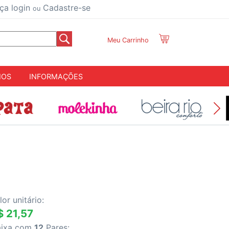
ça login
Cadastre-se
ou
Meu Carrinho
IOS
INFORMAÇÕES
lor unitário:
$ 21,57
aixa com
12
Pares: