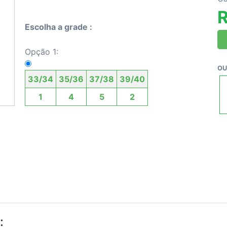
R
Escolha a grade :
Opção 1:
OU
33/34
35/36
37/38
39/40
1
4
5
2
: