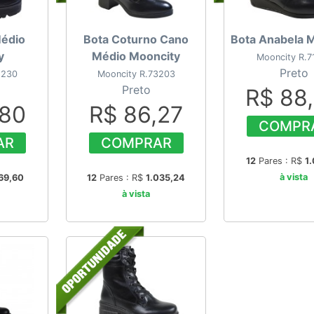
Médio
Bota Coturno Cano
Bota Anabela 
y
Médio Mooncity
Mooncity R.7
Preto
2230
Mooncity R.73203
Preto
R$ 88
,80
R$ 86,27
COMPR
AR
COMPRAR
12
Pares : R$
1.
à vista
69,60
12
Pares : R$
1.035,24
à vista