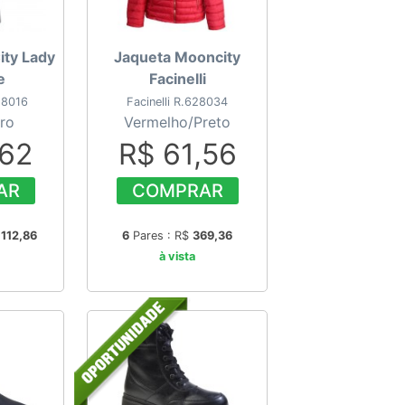
ity Lady
Jaqueta Mooncity
e
Facinelli
58016
Facinelli R.628034
ro
Vermelho/Preto
,62
R$ 61,56
AR
COMPRAR
$
112,86
6
Pares : R$
369,36
à vista