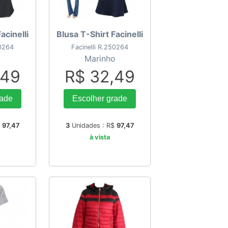
acinelli
Blusa T-Shirt Facinelli
50264
Facinelli R.250264
Marinho
,49
R$ 32,49
rade
Escolher grade
$
97,47
3
Unidades : R$
97,47
à vista