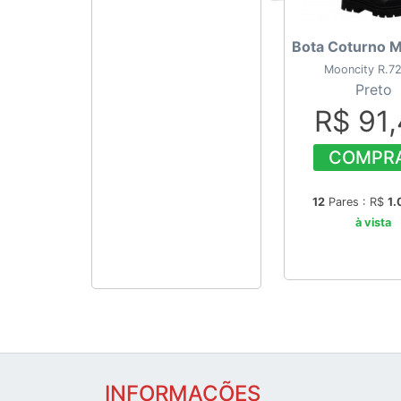
Bota Coturno M
Mooncity R.7
Preto
R$ 91
COMPR
12
Pares : R$
1.
à vista
INFORMAÇÕES