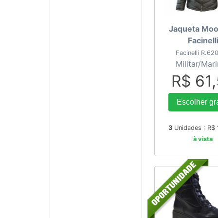
Jaqueta Moo
Facinell
Facinelli R.6
Militar/Mar
R$ 61
Escolher gr
3
Unidades : R$
à vista