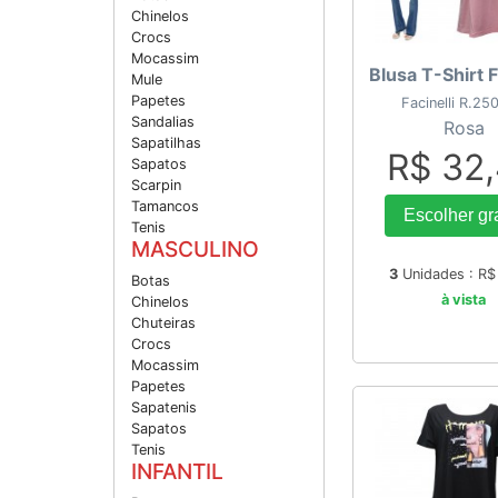
Chinelos
Crocs
Mocassim
Blusa T-Shirt F
Mule
Papetes
Facinelli R.2
Sandalias
Rosa
Sapatilhas
R$ 32
Sapatos
Scarpin
Tamancos
Escolher gr
Tenis
MASCULINO
3
Unidades : R
Botas
à vista
Chinelos
Chuteiras
Crocs
Mocassim
Papetes
Sapatenis
Sapatos
Tenis
INFANTIL