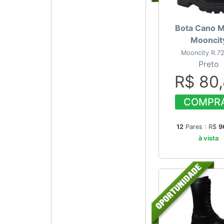
Bota Cano 
Mooncit
Mooncity R.7
Preto
R$ 80
COMPR
12
Pares : R$
9
à vista