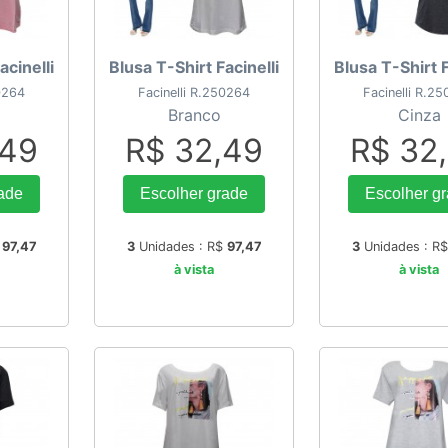
acinelli
Blusa T-Shirt Facinelli
Blusa T-Shirt F
50264
Facinelli R.250264
Facinelli R.2
Branco
Cinza
,49
R$ 32,49
R$ 32
ade
Escolher grade
Escolher g
$
97,47
3
Unidades : R$
97,47
3
Unidades : R
à vista
à vista