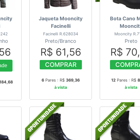
ncity
Jaqueta Mooncity
Bota Cano 
i
Facinelli
Mooncit
20242
Facinelli R.628034
Mooncity R.7
inho
Preto/Branco
Preto
,56
R$ 61,56
R$ 70
COMPRAR
COMPR
ade
6
Pares : R$
369,36
12
Pares : R$
8
184,68
à vista
à vista