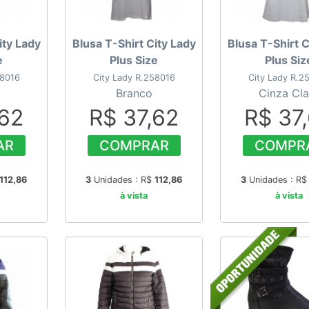
ity Lady
Blusa T-Shirt City Lady
Blusa T-Shirt C
e
Plus Size
Plus Siz
58016
City Lady R.258016
City Lady R.2
Branco
Cinza Cla
,62
R$ 37,62
R$ 37
AR
COMPRAR
COMPR
112,86
3
Unidades : R$
112,86
3
Unidades : R
à vista
à vista