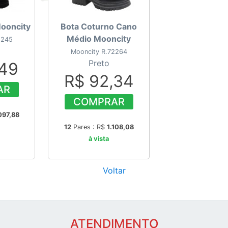
ooncity
Bota Coturno Cano
Médio Mooncity
2245
Mooncity R.72264
Preto
,49
R$ 92,34
AR
COMPRAR
097,88
12
Pares : R$
1.108,08
à vista
Voltar
ATENDIMENTO