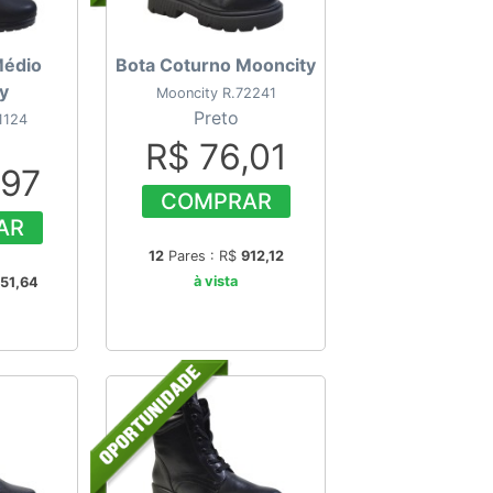
Médio
Bota Coturno Mooncity
y
Mooncity R.72241
Preto
1124
R$ 76,01
,97
COMPRAR
AR
12
Pares : R$
912,12
à vista
51,64