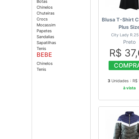
Botas
Chinelos
Chuteiras
Blusa T-Shirt C
Crocs
Mocassim
Plus Siz
Papetes
City Lady R.2
Sandalias
Preto
Sapatilhas
Tenis
R$ 37
BEBE
Chinelos
COMPR
Tenis
3
Unidades : R$
à vista