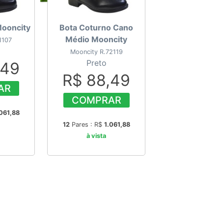
Mooncity
Bota Coturno Cano
Médio Mooncity
1107
Mooncity R.72119
Preto
,49
R$ 88,49
AR
COMPRAR
061,88
12
Pares : R$
1.061,88
à vista