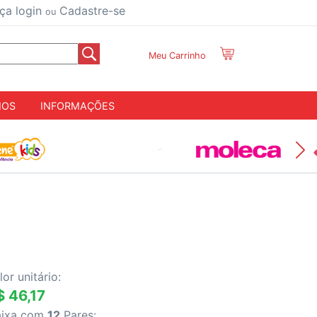
ça login
Cadastre-se
ou
Meu Carrinho
IOS
INFORMAÇÕES
lor unitário:
$ 46,17
aixa com
12
Pares: