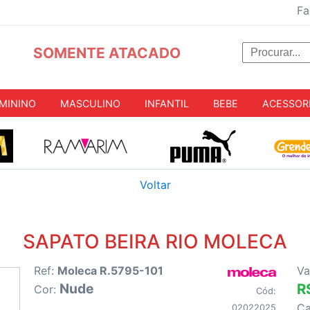
Fa
SOMENTE ATACADO
MININO
MASCULINO
INFANTIL
BEBE
ACESSOR
Voltar
SAPATO BEIRA RIO MOLECA
Ref:
Moleca R.5795-101
Va
Nude
R
Cor:
Cód:
C
02022025