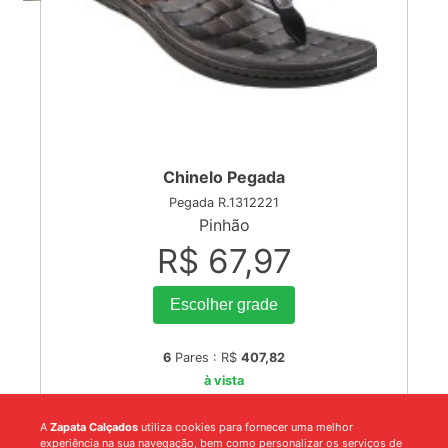
Chinelo Pegada
Pegada R.1312221
Pinhão
R$ 67,97
Escolher grade
6
Pares : R$
407,82
à vista
A
Zapata Calçados
utiliza cookies para fornecer uma melhor
experiência na sua navegação, bem como personalizar os serviços de