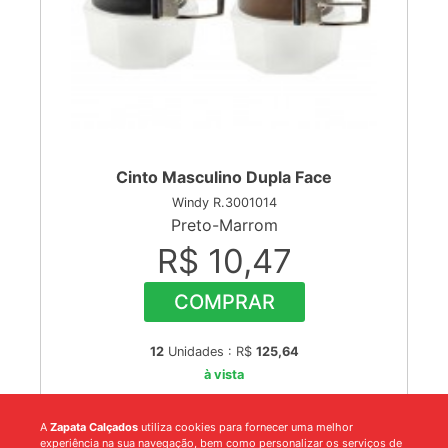
Cinto Masculino Dupla Face
Windy R.3001014
Preto-Marrom
R$ 10,47
COMPRAR
12
Unidades : R$
125,64
à vista
A
Zapata Calçados
utiliza cookies para fornecer uma melhor
experiência na sua navegação, bem como personalizar os serviços de