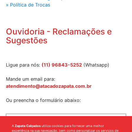
» Política de Trocas
Ouvidoria - Reclamações e
Sugestões
Ligue para nós:
(11) 96843-5252
(Whatsapp)
Mande um email para:
atendimento@atacadozapata.com.br
Ou preencha o formulário abaixo:
A
Zapata Calçados
utiliza cookies para fornecer uma melhor
experiência na sua navegação, bem como personalizar os serviços de