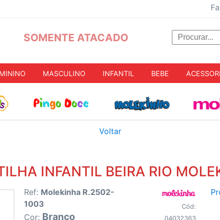
Fa
SOMENTE ATACADO
MININO
MASCULINO
INFANTIL
BEBE
ACESSOR
Voltar
TILHA INFANTIL BEIRA RIO MOLE
Ref:
Molekinha R.2502-
Pr
1003
Cód:
Branco
Cor:
04032363