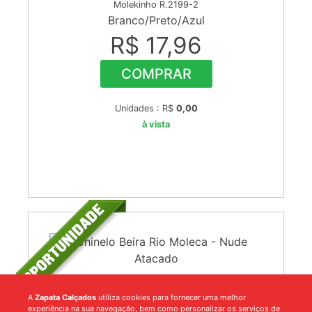
Molekinho R.2199-2
Branco/Preto/Azul
R$ 17,96
COMPRAR
Unidades : R$
0,00
à vista
Chinelo Beira Rio Moleca
A
Zapata Calçados
utiliza cookies para fornecer uma melhor
experiência na sua navegação, bem como personalizar os serviços de