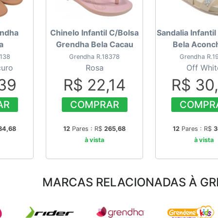
endha
Chinelo Infantil C/Bolsa
Sandalia Infanti
a
Grendha Bela Cacau
Bela Aconc
138
Grendha R.18378
Grendha R.1
curo
Rosa
Off Whit
,39
R$ 22,14
R$ 30
AR
COMPRAR
COMPR
84,68
12
Pares : R$
265,68
12
Pares : R$
3
à vista
à vista
MARCAS RELACIONADAS À GR