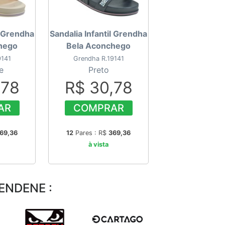
l Grendha
Sandalia Infantil Grendha
hego
Bela Aconchego
9141
Grendha R.19141
e
Preto
,78
R$ 30,78
AR
COMPRAR
69,36
12
Pares : R$
369,36
à vista
ENDENE :