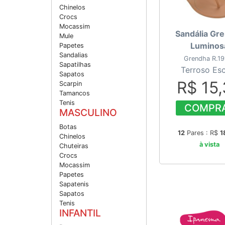
Chinelos
Crocs
Mocassim
Sandália Gr
Mule
Luminos
Papetes
Sandalias
Grendha R.19
Sapatilhas
Terroso Es
Sapatos
R$ 15
Scarpin
Tamancos
Tenis
COMPR
MASCULINO
Botas
12
Pares : R$
1
Chinelos
à vista
Chuteiras
Crocs
Mocassim
Papetes
Sapatenis
Sapatos
Tenis
INFANTIL