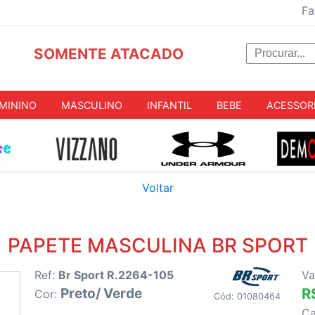
Fa
SOMENTE ATACADO
MININO
MASCULINO
INFANTIL
BEBE
ACESSOR
Voltar
PAPETE MASCULINA BR SPORT
Ref:
Br Sport R.2264-105
Va
Preto/ Verde
R
Cor:
Cód: 01080464
C