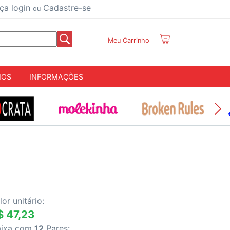
ça login
Cadastre-se
ou
Meu Carrinho
IOS
INFORMAÇÕES
lor unitário:
$ 47,23
aixa com
12
Pares: