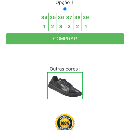
Opção 1:
34
35
36
37
38
39
1
2
3
3
2
1
Outras cores :