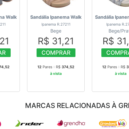
ma Walk
Sandália Ipanema Walk
Sandália Ipan
211
Ipanema R.27211
Ipanema R.2
Bege
Bege/Pra
,21
R$ 31,21
R$ 31
AR
COMPRAR
COMPR
74,52
12
Pares : R$
374,52
12
Pares : R$
3
à vista
à vista
MARCAS RELACIONADAS À GR