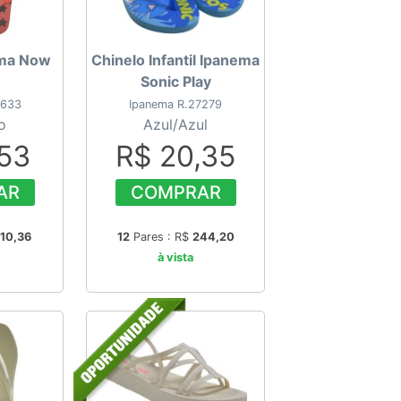
ema Now
Chinelo Infantil Ipanema
Sonic Play
6633
Ipanema R.27279
o
Azul/Azul
,53
R$ 20,35
AR
COMPRAR
10,36
12
Pares : R$
244,20
à vista