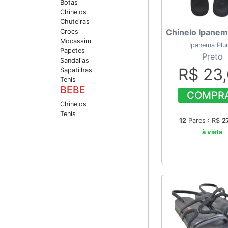
Botas
Chinelos
Chuteiras
Chinelo Ipanem
Crocs
Mocassim
Ipanema Pl
Papetes
Preto
Sandalias
R$ 23
Sapatilhas
Tenis
BEBE
COMPR
Chinelos
Tenis
12
Pares : R$
2
à vista