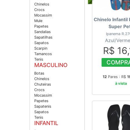
Chinelos
Crocs
Mocassim
Chinelo Infanti
Mule
Super Pe
Papetes
Sandalias
Ipanema R.2
Sapatilhas
Azul/Verme
Sapatos
R$ 16,
Scarpin
Tamancos
Tenis
COMPR
MASCULINO
Botas
12
Pares : R$
1
Chinelos
à vista
Chuteiras
Crocs
Mocassim
Papetes
Sapatenis
Sapatos
Tenis
INFANTIL