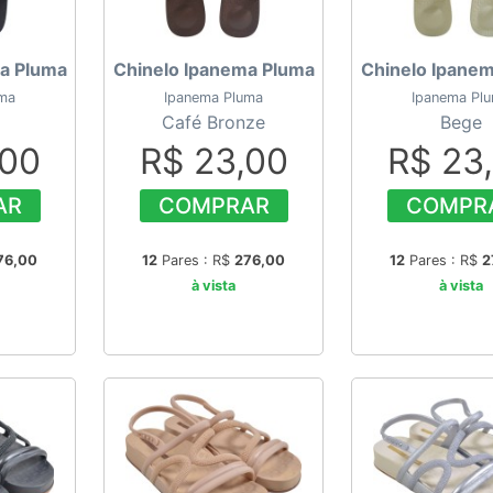
a Pluma
Chinelo Ipanema Pluma
Chinelo Ipane
uma
Ipanema Pluma
Ipanema Pl
Café Bronze
Bege
,00
R$ 23,00
R$ 23
AR
COMPRAR
COMPR
76,00
12
Pares : R$
276,00
12
Pares : R$
2
à vista
à vista