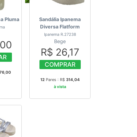
ma Pluma
Sandália Ipanema
Diversa Flatform
uma
Ipanema R.27238
Bege
,00
R$ 26,17
AR
COMPRAR
76,00
12
Pares : R$
314,04
à vista