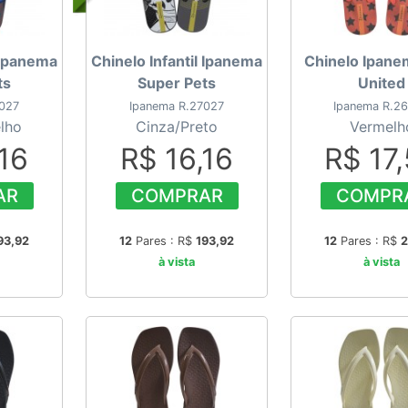
l Ipanema
Chinelo Infantil Ipanema
Chinelo Ipan
ts
Super Pets
United
7027
Ipanema R.27027
Ipanema R.2
lho
Cinza/Preto
Vermelh
16
R$ 16,16
R$ 17
AR
COMPRAR
COMPR
93,92
12
Pares : R$
193,92
12
Pares : R$
2
à vista
à vista