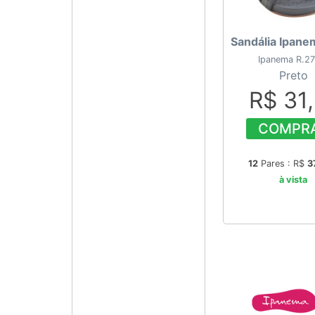
Sandália Ipane
Ipanema R.27
Preto
R$ 31
COMPR
12
Pares : R$
3
à vista