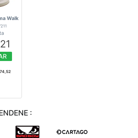
ema Walk
7211
ta
,21
AR
74,52
ENDENE :