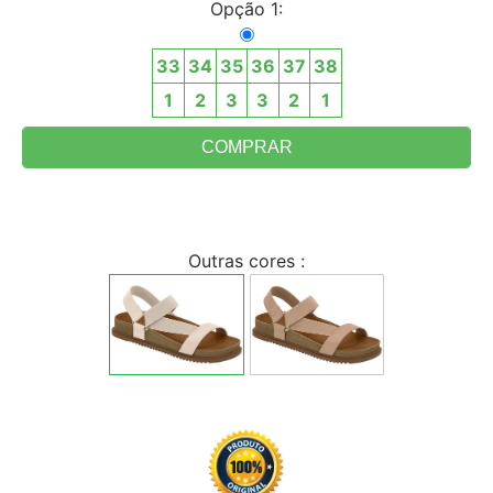
Opção 1:
33
34
35
36
37
38
1
2
3
3
2
1
Outras cores :