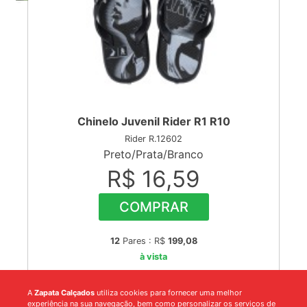
Chinelo Juvenil Rider R1 R10
Rider R.12602
Preto/Prata/Branco
R$ 16,59
COMPRAR
12
Pares : R$
199,08
à vista
A
Zapata Calçados
utiliza cookies para fornecer uma melhor
experiência na sua navegação, bem como personalizar os serviços de