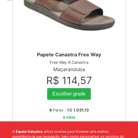
Papete Canastra Free Way
Free Way R.Canastra
Maçaranduba
R$ 114,57
Escolher grade
9
Pares : R$
1.031,13
à vista
A
Zapata Calçados
utiliza cookies para fornecer uma melhor
experiência na sua navegação, bem como personalizar os serviços de