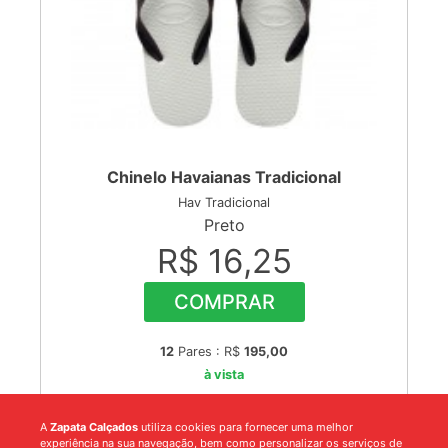
Chinelo Havaianas Tradicional
Hav Tradicional
Preto
R$ 16,25
COMPRAR
12
Pares : R$
195,00
à vista
A
Zapata Calçados
utiliza cookies para fornecer uma melhor
experiência na sua navegação, bem como personalizar os serviços de