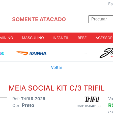
Fa
SOMENTE ATACADO
MININO
MASCULINO
INFANTIL
BEBE
ACESSOR
Voltar
MEIA SOCIAL KIT C/3 TRIFIL
Ref:
Trifil R.7025
Va
Preto
R
Cor:
Cód: 05040138
C