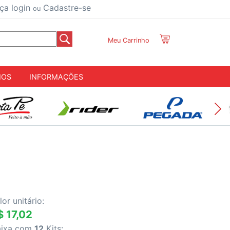
ça login
Cadastre-se
ou
Meu Carrinho
IOS
INFORMAÇÕES
lor unitário:
$ 17,02
aixa com
12
Kits: