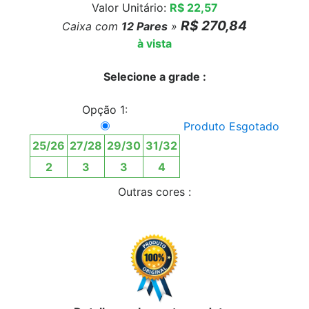
Valor Unitário:
R$ 22,57
R$ 270,84
Caixa com
12
Pares
»
à vista
Selecione a grade :
Opção 1:
Produto Esgotado
25/26
27/28
29/30
31/32
2
3
3
4
Outras cores :