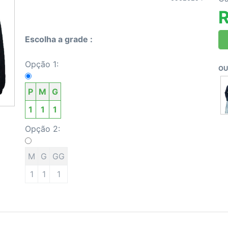
R
Escolha a grade :
Opção 1:
OU
P
M
G
1
1
1
Opção 2:
M
G
GG
1
1
1