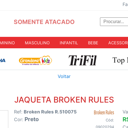
Fa
SOMENTE ATACADO
MININO
MASCULINO
INFANTIL
BEBE
ACESSOR
Voltar
JAQUETA BROKEN RULES
Ref:
Broken Rules R.510075
Va
Preto
R
Cor:
Cód:
C
09020294