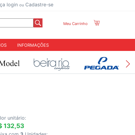
ça login
Cadastre-se
ou
Meu Carrinho
IOS
INFORMAÇÕES
lor unitário:
$ 132,53
aixa com
3
Unidades: