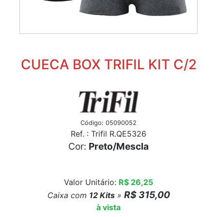
CUECA BOX TRIFIL KIT C/2
Código: 05090052
Ref. : Trifil R.QE5326
Cor:
Preto/Mescla
Valor Unitário:
R$ 26,25
R$ 315,00
Caixa com
12
Kits
»
à vista