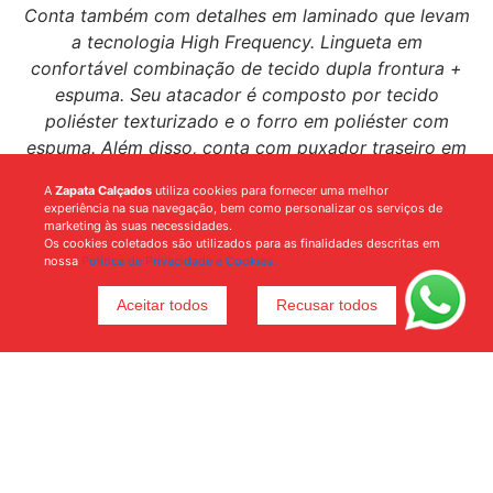
Conta também com detalhes em laminado que levam
a tecnologia High Frequency. Lingueta em
confortável combinação de tecido dupla frontura +
espuma. Seu atacador é composto por tecido
poliéster texturizado e o forro em poliéster com
espuma. Além disso, conta com puxador traseiro em
fita para facilitar o calce e palmilha anatômica
A
Zapata Calçados
utiliza cookies para fornecer uma melhor
composta por poliéster e EVA, com aplicação
experiência na sua navegação, bem como personalizar os serviços de
gráfica. Adquira já o tênis Venus 3 para fazer seus
marketing às suas necessidades.
Os cookies coletados são utilizados para as finalidades descritas em
treinos com conforto e estilo!
nossa
Política de Privacidade e Cookies.
Aceitar todos
Recusar todos
Voltar