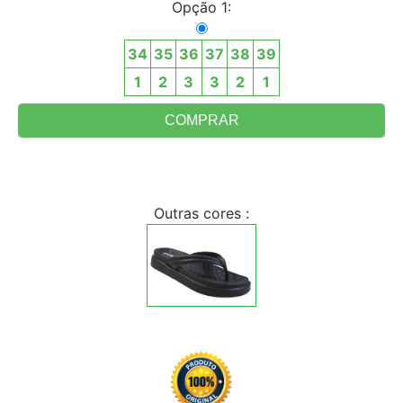
Opção 1:
34
35
36
37
38
39
1
2
3
3
2
1
Outras cores :