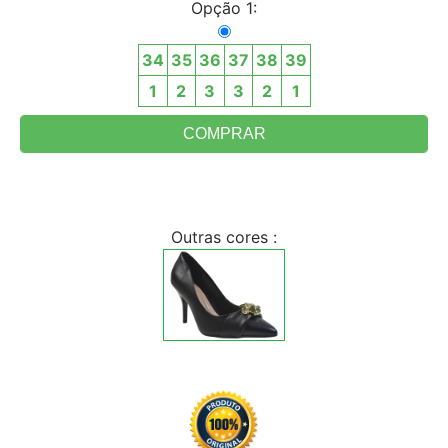
Opção 1:
34
35
36
37
38
39
1
2
3
3
2
1
Outras cores :