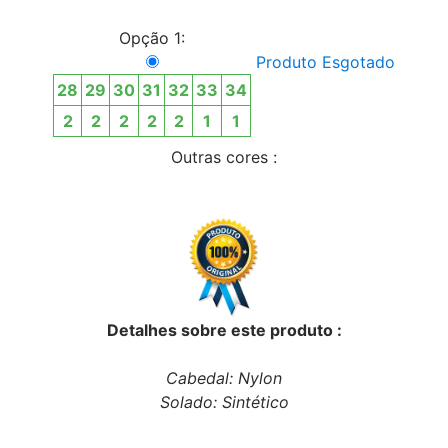
Opção 1:
Produto Esgotado
28
29
30
31
32
33
34
2
2
2
2
2
1
1
Outras cores :
Detalhes sobre este produto :
Cabedal: Nylon
Solado: Sintético