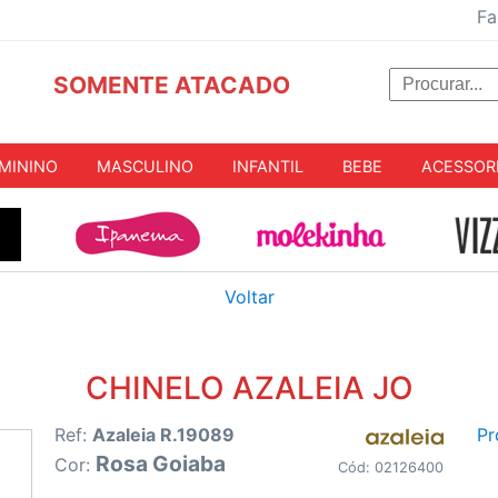
Fa
SOMENTE ATACADO
MININO
MASCULINO
INFANTIL
BEBE
ACESSOR
Voltar
CHINELO AZALEIA JO
Ref:
Azaleia R.19089
Pr
Rosa Goiaba
Cor:
Cód: 02126400