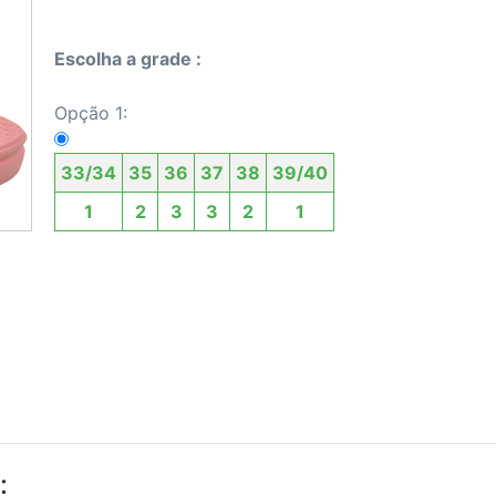
Escolha a grade :
Opção 1:
33/34
35
36
37
38
39/40
1
2
3
3
2
1
: