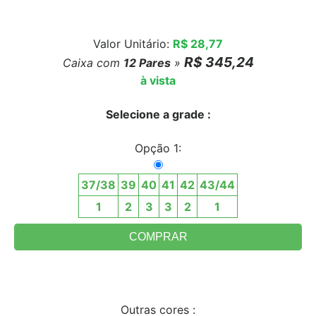
Valor Unitário:
R$ 28,77
R$ 345,24
Caixa com
12
Pares
»
à vista
Selecione a grade :
Opção 1:
37/38
39
40
41
42
43/44
1
2
3
3
2
1
Outras cores :