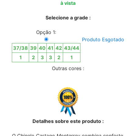
à vista
Selecione a grade :
Opção 1:
Produto Esgotado
37/38
39
40
41
42
43/44
1
2
3
3
2
1
Outras cores :
Detalhes sobre este produto :
O Chinelo Cartago Monterrey combina conforto,