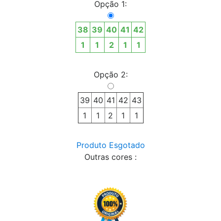
Opção 1:
38
39
40
41
42
1
1
2
1
1
Opção 2:
39
40
41
42
43
1
1
2
1
1
Produto Esgotado
Outras cores :