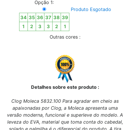
Opção 1:
Produto Esgotado
34
35
36
37
38
39
1
2
3
3
2
1
Outras cores :
Detalhes sobre este produto :
Clog Moleca 5832.100 Para agradar em cheio as
apaixonadas por Clog, a Moleca apresenta uma
versão moderna, funcional e superleve do modelo. A
leveza do EVA, material que toma conta do cabedal,
solado e palmilha é o diferencial do produto. A tira