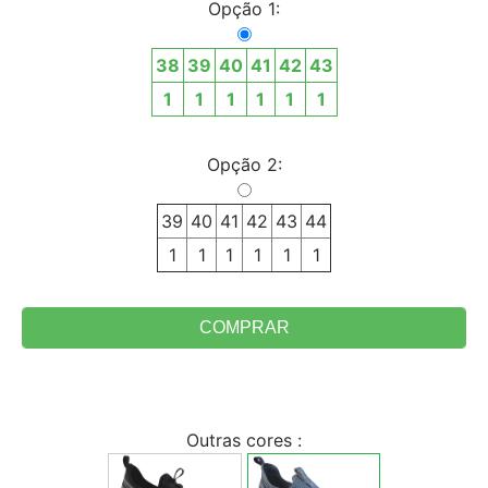
Opção 1:
38
39
40
41
42
43
1
1
1
1
1
1
Opção 2:
39
40
41
42
43
44
1
1
1
1
1
1
Outras cores :