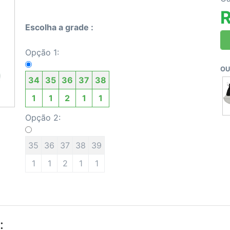
R
Escolha a grade :
Opção 1:
OU
34
35
36
37
38
1
1
2
1
1
Opção 2:
35
36
37
38
39
1
1
2
1
1
: