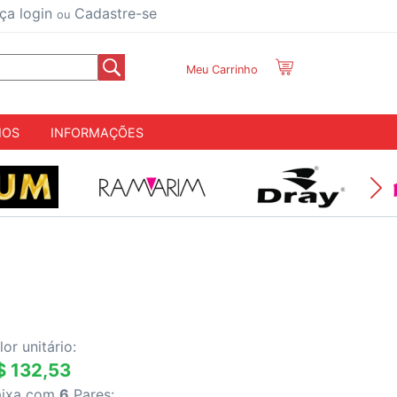
ça login
Cadastre-se
ou
Meu Carrinho
IOS
INFORMAÇÕES
lor unitário:
$ 132,53
aixa com
6
Pares: