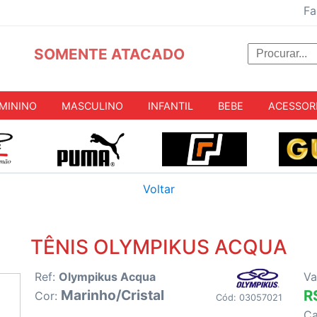
Fa
SOMENTE ATACADO
MININO
MASCULINO
INFANTIL
BEBE
ACESSOR
Voltar
TÊNIS OLYMPIKUS ACQUA
Ref:
Olympikus Acqua
Va
Marinho/Cristal
R
Cor:
Cód: 03057021
C