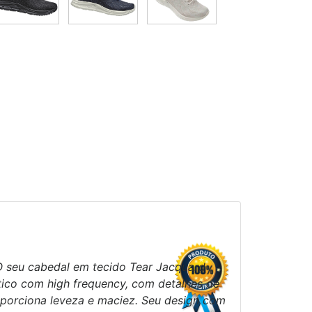
. O seu cabedal em tecido Tear Jacquard
tético com high frequency, com detalhes de
roporciona leveza e maciez. Seu design com