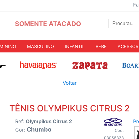
Fa
SOMENTE ATACADO
MININO
MASCULINO
INFANTIL
BEBE
ACESSOR
Voltar
TÊNIS OLYMPIKUS CITRUS 2
Ref:
Olympikus Citrus 2
Pr
Chumbo
Cor:
Cód:
03056323