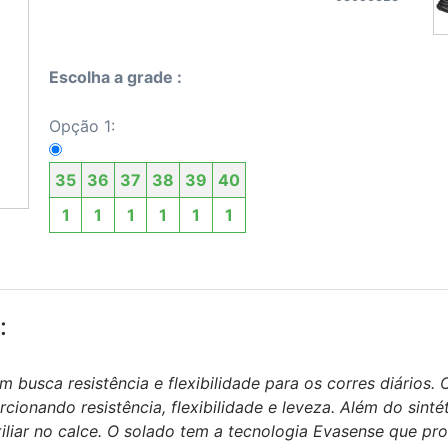
Escolha a grade :
Opção 1:
35
36
37
38
39
40
1
1
1
1
1
1
:
m busca resistência e flexibilidade para os corres diários
orcionando resistência, flexibilidade e leveza. Além do sin
xiliar no calce. O solado tem a tecnologia Evasense que p