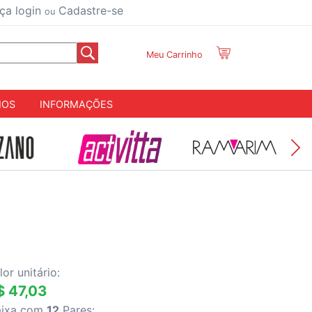
ça login
Cadastre-se
ou
Meu Carrinho
IOS
INFORMAÇÕES
lor unitário:
$ 47,03
aixa com
12
Pares: