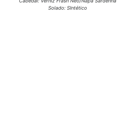
Cabedal: Verniz Frash Neo/Napa Sardenha
Solado: SIntético