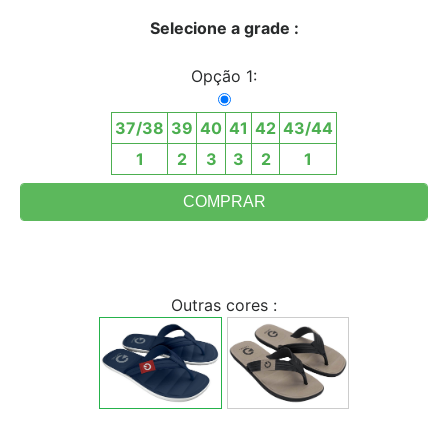
Selecione a grade :
Opção 1:
37/38
39
40
41
42
43/44
1
2
3
3
2
1
Outras cores :