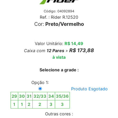
Código: 04092894
Ref. : Rider R.12520
Cor:
Preto/Vermelho
Valor Unitário:
R$ 14,49
R$ 173,88
Caixa com
12
Pares
»
à vista
Selecione a grade :
Opção 1:
Produto Esgotado
29
30
31
32/33
34
35/36
1
1
2
2
3
3
Outras cores :