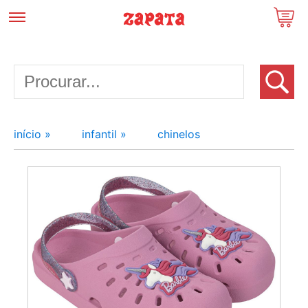
início »
infantil »
chinelos